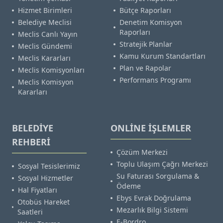
Hizmet Birimleri
Bütçe Raporları
Belediye Meclisi
Denetim Komisyon
Raporları
Meclis Canlı Yayın
Stratejik Planlar
Meclis Gündemi
Kamu Kurum Standartları
Meclis Kararları
Plan ve Rapolar
Meclis Komisyonları
Performans Programı
Meclis Komisyon
Kararları
BELEDİYE
ONLİNE İŞLEMLER
REHBERİ
Çözüm Merkezi
Toplu Ulaşım Çağrı Merkezi
Sosyal Tesislerimiz
Su Faturası Sorgulama &
Sosyal Hizmetler
Ödeme
Hal Fiyatları
Ebys Evrak Doğrulama
Otobüs Hareket
Mezarlık Bilgi Sistemi
Saatleri
E-Bordro