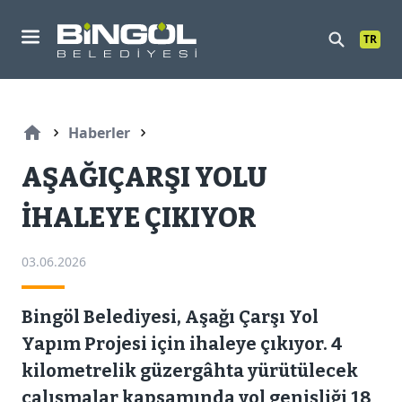
TR
Mobil Menu
Haberler
AŞAĞIÇARŞI YOLU
İHALEYE ÇIKIYOR
03.06.2026
Bingöl Belediyesi, Aşağı Çarşı Yol
Yapım Projesi için ihaleye çıkıyor. 4
kilometrelik güzergâhta yürütülecek
çalışmalar kapsamında yol genişliği 18