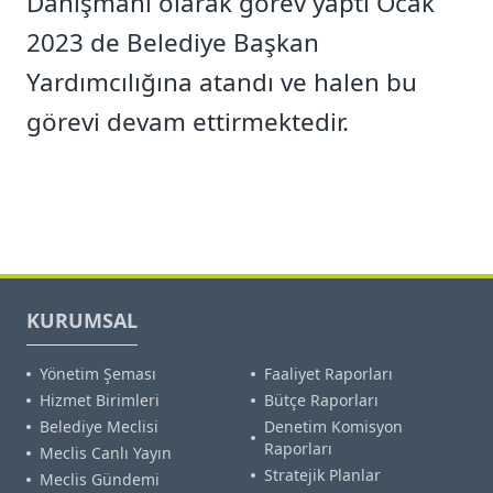
Danışmanı olarak görev yaptı Ocak
2023 de Belediye Başkan
Yardımcılığına atandı ve halen bu
görevi devam ettirmektedir.
KURUMSAL
Yönetim Şeması
Faaliyet Raporları
Hizmet Birimleri
Bütçe Raporları
Belediye Meclisi
Denetim Komisyon
Raporları
Meclis Canlı Yayın
Stratejik Planlar
Meclis Gündemi