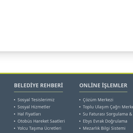
BELEDİYE REHBERİ
ONLİNE İŞLEMLER
Sosyal Tesislerimiz
Çözüm Merkezi
Sosyal Hizmetler
Toplu Ulaşım Çağrı Merk
Hal Fiyatları
Su Faturası Sorgulama 
Otobüs Hareket Saatleri
Ebys Evrak Doğrulama
Yolcu Taşıma Ücretleri
Mezarlık Bilgi Sistemi