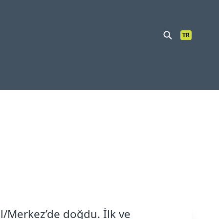
TR
l/Merkez’de doğdu. İlk ve