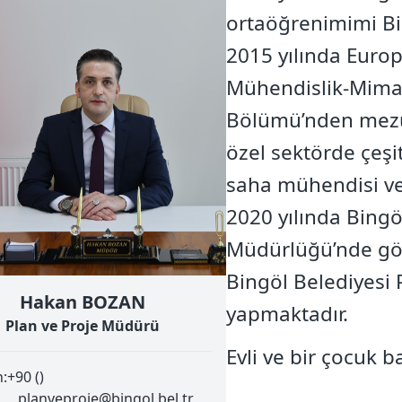
ortaöğrenimimi Bi
2015 yılında Europ
Mühendislik-Mimar
Bölümü’nden mezun
özel sektörde çeşit
saha mühendisi ve 
2020 yılında Bingöl
Müdürlüğü’nde göre
Bingöl Belediyesi
Hakan BOZAN
yapmaktadır.
Plan ve Proje Müdürü
Evli ve bir çocuk b
n:
+90 ()
planveproje@bingol.bel.tr