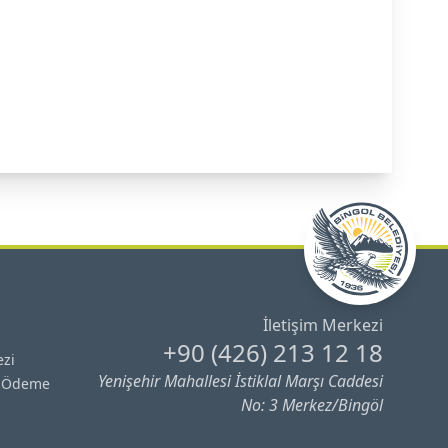
İletişim Merkezi
+90 (426) 213 12 18
ezi
Yenişehir Mahallesi İstiklal Marşı Caddesi
& Ödeme
No: 3 Merkez/Bingöl