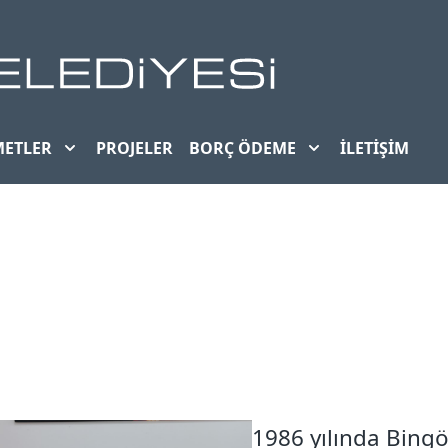
METLER
PROJELER
BORÇ ÖDEME
İLETIŞIM
1986 yılında Bingö