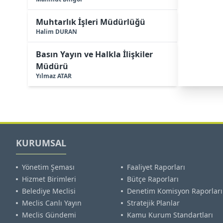
Muhtarlık İşleri Müdürlüğü
Halim DURAN
Basın Yayın ve Halkla İlişkiler
Müdürü
Yılmaz ATAR
KURUMSAL
Yönetim Şeması
Faaliyet Raporları
Hizmet Birimleri
Bütçe Raporları
Belediye Meclisi
Denetim Komisyon Raporları
Meclis Canlı Yayın
Stratejik Planlar
Meclis Gündemi
Kamu Kurum Standartları